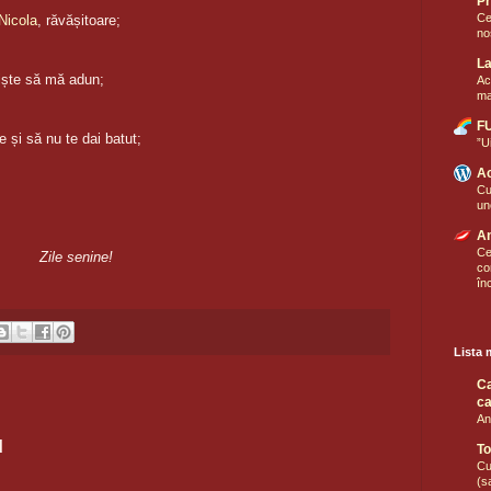
Pr
Ce
Nicola
, răvășitoare;
no
La
niște să mă adun;
Ac
ma
FU
e și să nu te dai batut;
”U
Ac
Cu
un
A
Ce
Zile senine!
co
în
Lista 
Ca
ca
An
u
To
Cu
(s