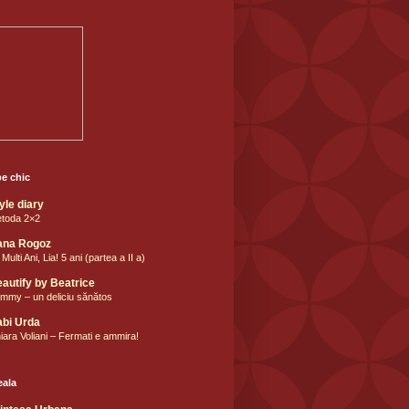
be chic
yle diary
toda 2×2
ana Rogoz
Multi Ani, Lia! 5 ani (partea a II a)
autify by Beatrice
mmy – un deliciu sănătos
bi Urda
iara Voliani – Fermati e ammira!
eala