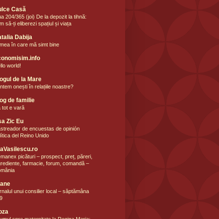
ulce Casă
ua 204/365 (joi) De la depozit la tihnă:
m să-ți eliberezi spațiul și viața
talia Dabija
mea în care mă simt bine
onomisim.info
llo world!
ogul de la Mare
ntem onești în relațiile noastre?
og de familie
 tot e vară
a Zic Eu
streador de encuestas de opinión
lítica del Reino Unido
aVasilescu.ro
manex picături – prospect, preț, păreri,
grediente, farmacie, forum, comandă –
mânia
oane
rnalul unui consilier local – săptămâna
9
oza
umul spre maternitate la Regina Maria: