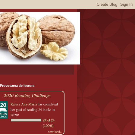
 Provocarea de lectura
2020 Reading Challenge
Raluca Ana-Maria
has completed
her goal of reading 24 books in
2020!
24 of 24
(100%)
view books