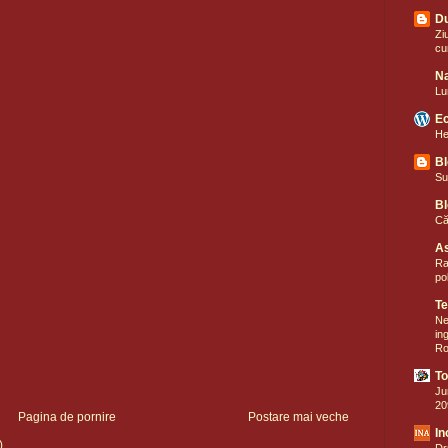
D
Zi
cu
Na
Lu
Ec
He
Bl
Su
Bl
Că
As
Ra
po
Te
Ne
in
Ro
T
Ju
20
Pagina de pornire
Postare mai veche
In
)
Dr