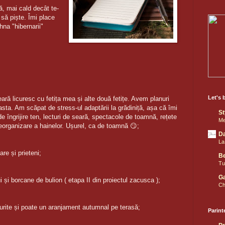
, mai cald decât te-
 să piște. Îmi place
hna "hibernarii"
Let's 
eară licuresc cu fetița mea și alte două fetițe. Avem planuri
 asta. Am scăpat de stress-ul adaptării la grădiniță, așa că îmi
St
e îngrijire ten, lecturi de seară, spectacole de toamnă, rețete
Me
reorganizare a hainelor. Ușurel, ca de toamnă
😏
;
D
La 
re și prieteni;
Be
Tu
Ga
 și borcane de bulion ( etapa II din proiectul zacusca );
Ch
curite și poate un aranjament autumnal pe terasă;
Parint