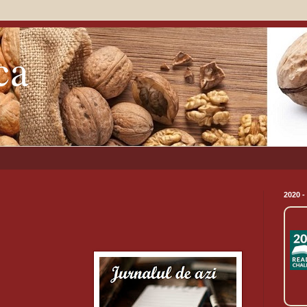
ca
2020 -