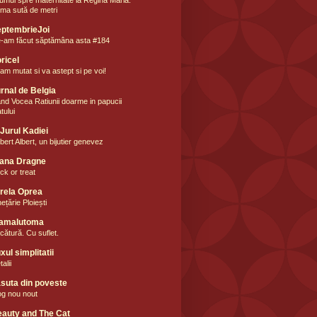
tima sută de metri
ptembrieJoi
-am făcut săptămâna asta #184
ricel
am mutat si va astept si pe voi!
rnal de Belgia
nd Vocea Ratiunii doarme in papucii
tului
 Jurul Kadiei
lbert Albert, un bijutier genevez
ana Dragne
ick or treat
rela Oprea
ețărie Ploiești
amalutoma
cătură. Cu suflet.
xul simplitatii
alii
suta din poveste
og nou nout
auty and The Cat