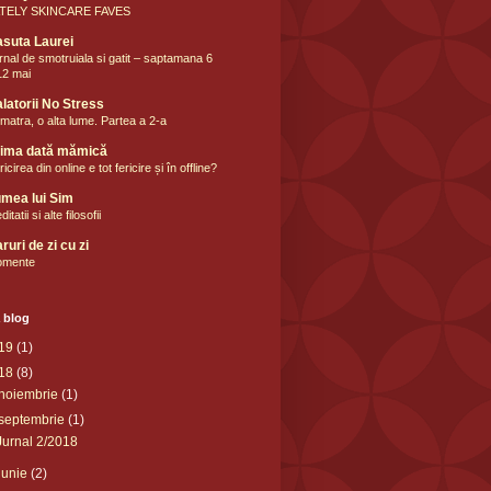
TELY SKINCARE FAVES
suta Laurei
rnal de smotruiala si gatit – saptamana 6
12 mai
latorii No Stress
matra, o alta lume. Partea a 2-a
rima dată mămică
icirea din online e tot fericire și în offline?
mea lui Sim
itatii si alte filosofii
ruri de zi cu zi
mente
 blog
19
(1)
18
(8)
noiembrie
(1)
septembrie
(1)
Jurnal 2/2018
iunie
(2)