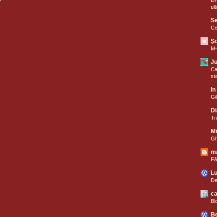
ul
Se
Ce
Şo
M-
Ju
Ca
sta
In
Gi
Di
Tr
Mi
Gh
m
Fă
Lu
Det
ca
Bl
Be