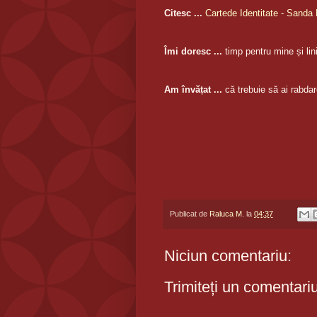
Citesc ...
Cartede Identitate - Sanda 
Îmi doresc ...
timp pentru mine și li
Am învățat ...
că trebuie să ai rabdar
Publicat de
Raluca M.
la
04:37
Niciun comentariu:
Trimiteți un comentari