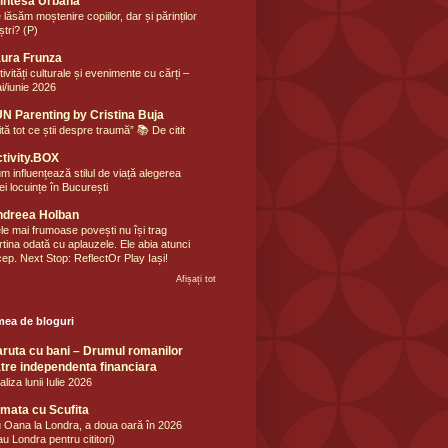
intesa Urbana
 lăsăm moștenire copiilor, dar și părinților
ștri? (P)
ura Frunza
tivități culturale și evenimente cu cărți –
i/iunie 2026
N Parenting by Cristina Buja
ită tot ce știi despre traumă” 📚 De citit
tivity.BOX
m influențează stilul de viață alegerea
ei locuințe în București
ndreea Holban
le mai frumoase povești nu își trag
rtina odată cu aplauzele. Ele abia atunci
cep. Next Stop: ReflectOr Play Iași!
Afișați tot
mea de bloguri
ruta cu bani – Drumul romanilor
tre independenta financiara
aliza lunii Iulie 2026
mata cu Scufita
 Oana la Londra, a doua oară în 2026
au Londra pentru cititori)