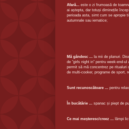
Afară...
este o zi frumoasă de toamnă
ai aștepta, dar totuși diminețile încep
perioada asta, simt cum se apropie ti
autumnale sau iernatice;
Mă gândesc ...
la mii de planuri. Dis
de ”girls night in” pentru week-end-ul
permit să mă concentrez pe ritualuri d
de multi-cooker, programe de sport, 
Sunt recunoscătoare ...
pentru relaxa
În bucătărie ...
spanac și piept de pui
Ce mai meșteresc/creez ...
lămpi li