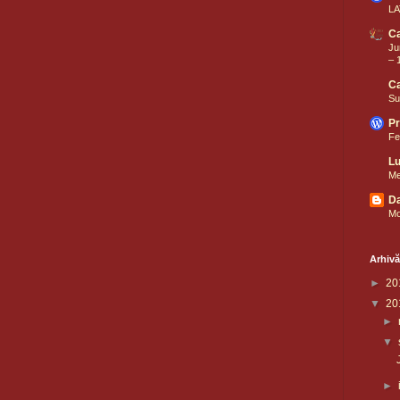
LA
Ca
Ju
– 
Ca
Su
P
Fer
Lu
Med
Da
Mo
Arhivă
►
20
▼
20
►
▼
►